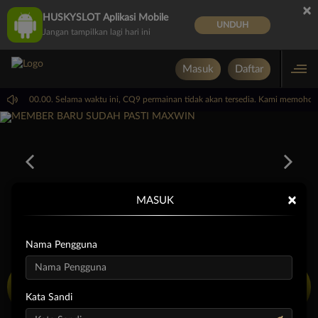
×
HUSKYSLOT Aplikasi Mobile
UNDUH
Jangan tampilkan lagi hari ini
Masuk
Daftar
mpai 22.00.00. Selama waktu ini, CQ9 permainan tidak akan tersedia. Kami memohon
×
MASUK
JACKPOT
PLAY
Nama Pengguna
IDR
12,737,842,920
Kata Sandi