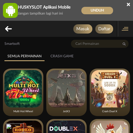
×
HUSKYSLOT Aplikasi Mobile
UNDUH
Jangan tampilkan lagi hari ini
Masuk
Daftar
Smartsoft
SEMUA PERMAINAN
CRASH GAME
Multi Hot Wheel
JetX3
Crash Duel X