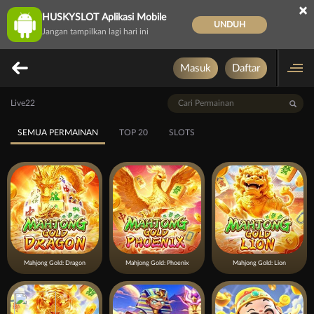
×
HUSKYSLOT Aplikasi Mobile
UNDUH
Jangan tampilkan lagi hari ini
Masuk
Daftar
Live22
SEMUA PERMAINAN
TOP 20
SLOTS
Mahjong Gold: Dragon
Mahjong Gold: Phoenix
Mahjong Gold: Lion