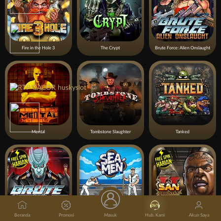
Fire in the Hole 3
The Crypt
Brute Force: Alien Onslaught
Mental
Tombstone Slaughter
Tanked
Beranda
Promosi
Masuk
Hub. Kami
Akun Saya
Brute Force
Seamen
San Quentin 2: Death Row