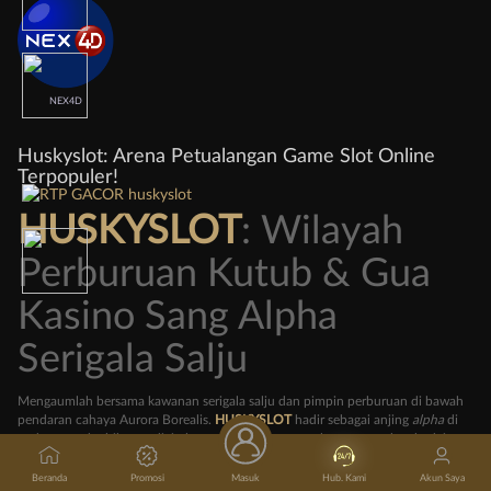
NEX4D
Huskyslot: Arena Petualangan Game Slot Online
Terpopuler!
HUSKYSLOT
: Wilayah
Perburuan Kutub & Gua
Kasino Sang Alpha
Serigala Salju
Mengaumlah bersama kawanan serigala salju dan pimpin perburuan di bawah
pendaran cahaya Aurora Borealis.
HUSKYSLOT
hadir sebagai anjing
alpha
di
padang tundra hiburan digital, menuntun para petualang menembus badai
salju menuju tumpukan kekayaan yang membeku. Kami membangun wilayah
perburuan kutub ini khusus bagi para predator finansial yang memiliki insting
Beranda
Promosi
Masuk
Hub. Kami
Akun Saya