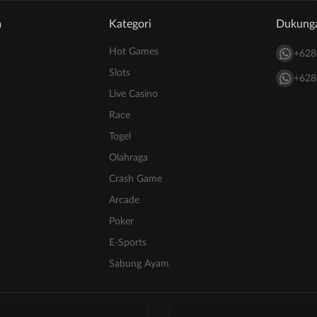
m
Kategori
Dukung
Hot Games
+628
Slots
+628
Live Casino
Race
Togel
Olahraga
Crash Game
Arcade
Poker
E-Sports
Sabung Ayam