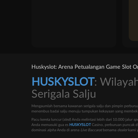
Huskyslot: Arena Petualangan Game Slot On
HUSKYSLOT
: Wilaya
Serigala Salju
Mengaumlah bersama kawanan serigala salju dan pimpin perburu
menembus badai salju menuju tumpukan kekayaan yang membeku. K
Pacu kereta luncur (
sled
) Anda melintasi lebih dari 10.000 jalur
sp
Anda memasuki gua es
HUSKYSLOT
Casino, perburuan puncak 
dominasi
alpha
Anda di arena
Live Baccarat
bersama
dealer
kami y