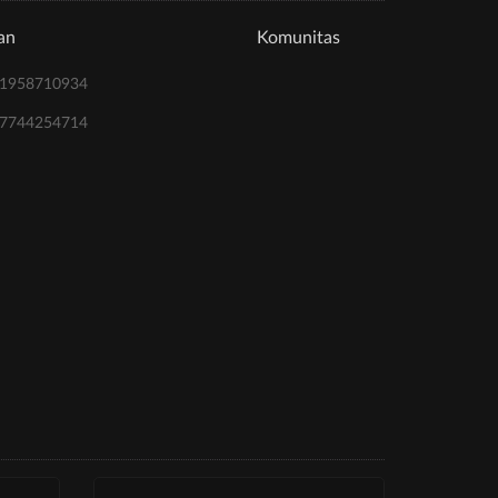
an
Komunitas
1958710934
7744254714