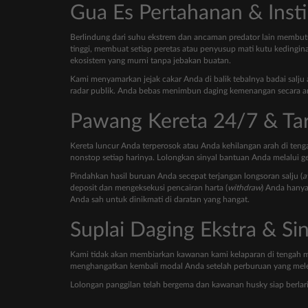
Gua Es Pertahanan & Insti
Berlindung dari suhu ekstrem dan ancaman predator lain membut
tinggi, membuat setiap peretas atau penyusup mati kutu kedingi
ekosistem yang murni tanpa jebakan buatan.
Kami menyamarkan jejak cakar Anda di balik tebalnya badai salju 
radar publik. Anda bebas menimbun daging kemenangan secara ano
Pawang Kereta 24/7 & Tar
Kereta luncur Anda terperosok atau Anda kehilangan arah di te
nonstop setiap harinya. Lolongkan sinyal bantuan Anda melalui 
Pindahkan hasil buruan Anda secepat terjangan longsoran salju (
a
deposit dan mengeksekusi pencairan harta (
withdraw
) Anda hanya
Anda sah untuk dinikmati di daratan yang hangat.
Suplai Daging Ekstra & Si
Kami tidak akan membiarkan kawanan kami kelaparan di tengah 
menghangatkan kembali modal Anda setelah perburuan yang mel
Lolongan panggilan telah bergema dan kawanan husky siap berlar