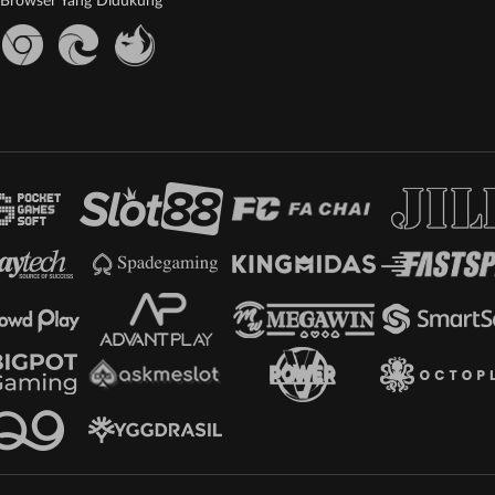
Browser Yang Didukung