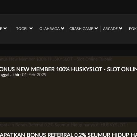
CE
TOGEL
OLAHRAGA
CRASH GAME
ARCADE
PO
ONUS NEW MEMBER 100% HUSKYSLOT - SLOT ONLIN
nggal akhir:
01-Feb-2029
APATKAN BONUS REFERRAL 0,2% SEUMUR HIDUP HA